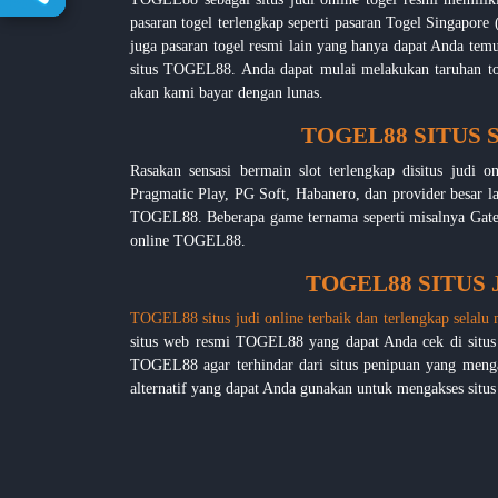
pasaran togel terlengkap seperti pasaran Togel Singapor
juga pasaran togel resmi lain yang hanya dapat Anda te
situs TOGEL88. Anda dapat mulai melakukan taruhan to
akan kami bayar dengan lunas.
TOGEL88 SITUS
Rasakan sensasi bermain slot terlengkap disitus judi
Pragmatic Play, PG Soft, Habanero, dan provider besar la
TOGEL88. Beberapa game ternama seperti misalnya Gates 
online TOGEL88.
TOGEL88 SITUS
TOGEL88 situs judi online terbaik dan terlengkap selalu 
situs web resmi TOGEL88 yang dapat Anda cek di situs
TOGEL88 agar terhindar dari situs penipuan yang meng
alternatif yang dapat Anda gunakan untuk mengakses situ