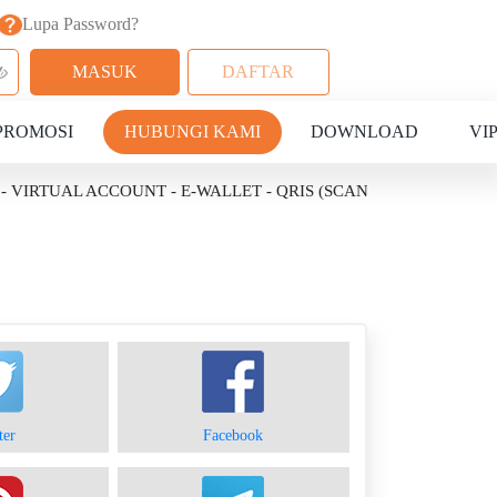
Lupa Password?
DAFTAR
PROMOSI
HUBUNGI KAMI
DOWNLOAD
VI
L ACCOUNT - E-WALLET - QRIS (SCAN BARCODE). Link Alternatif TO
ter
Facebook