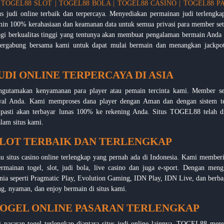
TOGEL88 SLOT |
TOGEL88 BOLA |
TOGEL88 CASINO |
TOGEL88 PA
judi online terbaik dan terpercaya. Menyediakan permainan judi terlengkap
amin 100% kerahasiaan dan keamanan data untuk semua privasi para member set
ologi berkualitas tinggi yang tentunya akan membuat pengalaman bermain Anda
ra bergabung bersama kami untuk dapat mulai bermain dan menangkan jackpo
UDI ONLINE TERPERCAYA DI ASIA
gutamakan kenyamanan para player atau pemain tercinta kami. Member set
wal Anda. Kami memproses dana player dengan Aman dan dengan sistem t
asti akan terbayar lunas 100% ke rekening Anda. Situs TOGEL88 telah d
lam situs kami.
SLOT TERBAIK DAN TERLENGKAP
u situs casino online terlengkap yang pernah ada di Indonesia. Kami member
rmainan togel, slot, judi bola, live casino dan juga e-sport. Dengan men
unia seperti Pragmatic Play, Evolution Gaming, IDN Play, IDN Live, dan berbag
ng, nyaman, dan enjoy bermain di situs kami.
 TOGEL ONLINE PASARAN TERLENGKAP
 pasaran togel terlengkap diantara situs judi online lainnya. TOGEL88 men