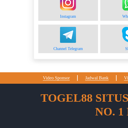
Instagram
Wh
Channel Telegram
S
Video Sponsor
Jadwal Bank
Vi
TOGEL88 SITUS
NO. 1