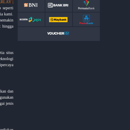
RLAY |
 seperti
ia kami.
 semakin
t hingga
ia situs
eknologi
ipercaya
ikan dan
ggunakan
ai jenis
yediakan