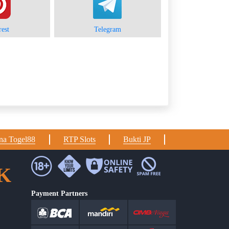
rest
Telegram
na Togel88
RTP Slots
Bukti JP
K
Payment Partners