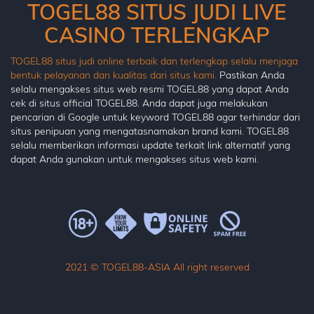
TOGEL88 SITUS JUDI LIVE
CASINO TERLENGKAP
TOGEL88 situs judi online terbaik dan terlengkap selalu menjaga
bentuk pelayanan dan kualitas dari situs kami.
Pastikan Anda
selalu mengakses situs web resmi TOGEL88 yang dapat Anda
cek di situs official TOGEL88. Anda dapat juga melakukan
pencarian di Google untuk keyword TOGEL88 agar terhindar dari
situs penipuan yang mengatasnamakan brand kami. TOGEL88
selalu memberikan informasi update terkait link alternatif yang
dapat Anda gunakan untuk mengakses situs web kami.
2021 © TOGEL88-ASIA All right reserved