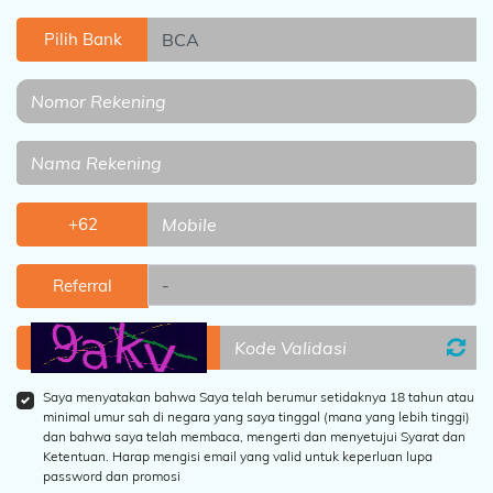
Pilih Bank
REFERRAL
PROMOSI
HUBUNGI
KAMI
DOWNLOAD
+62
DAFTAR
Referral
MASUK
Lupa
Password?
Saya menyatakan bahwa Saya telah berumur setidaknya 18 tahun atau
minimal umur sah di negara yang saya tinggal (mana yang lebih tinggi)
dan bahwa saya telah membaca, mengerti dan menyetujui Syarat dan
Butuh
LIVE
Ketentuan. Harap mengisi email yang valid untuk keperluan lupa
Bantuan?
CHAT
password dan promosi